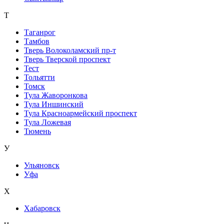
Т
Таганрог
Тамбов
Тверь Волоколамский пр-т
Тверь Тверской проспект
Тест
Тольятти
Томск
Тула Жаворонкова
Тула Иншинский
Тула Красноармейский проспект
Тула Ложевая
Тюмень
У
Ульяновск
Уфа
Х
Хабаровск