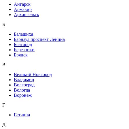
Ангарск
Армавир
Архангельск
Б
Балашиха
Барнаул проспект Ленина
Белгород
Березники
Брянск
В
Великий Новгород
Владимир
Волгоград
Вологда
Воронеж
Г
Гатчина
Д