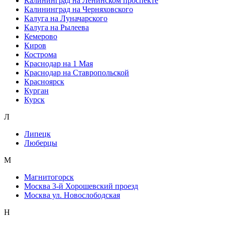
Калининград на Ленинском проспекте
Калининград на Черняховского
Калуга на Луначарского
Калуга на Рылеева
Кемерово
Киров
Кострома
Краснодар на 1 Мая
Краснодар на Ставропольской
Красноярск
Курган
Курск
Л
Липецк
Люберцы
М
Магнитогорск
Москва 3-й Хорошевский проезд
Москва ул. Новослободская
Н