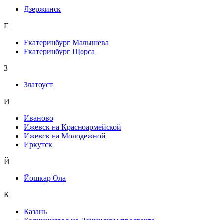
Дзержинск
Е
Екатеринбург Малышева
Екатеринбург Щорса
З
Златоуст
И
Иваново
Ижевск на Красноармейской
Ижевск на Молодежной
Иркутск
Й
Йошкар Ола
К
Казань