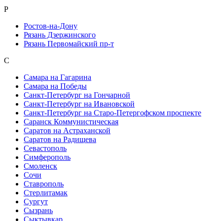
Р
Ростов-на-Дону
Рязань Дзержинского
Рязань Первомайский пр-т
С
Самара на Гагарина
Самара на Победы
Санкт-Петербург на Гончарной
Санкт-Петербург на Ивановской
Санкт-Петербург на Старо-Петергофском проспекте
Саранск Коммунистическая
Саратов на Астраханской
Саратов на Радищева
Севастополь
Симферополь
Смоленск
Сочи
Ставрополь
Стерлитамак
Сургут
Сызрань
Сыктывкар