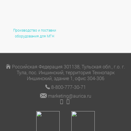
Производство и поставки
оборудования для МГН
Российская Федерация 301138, Тульская обл., г.о. г.
Тула, пос. Иншинский, территория Технопарк
Иншинский, здание 1, офис 304-306
8-800-777-30-71
marketing@aurica.ru