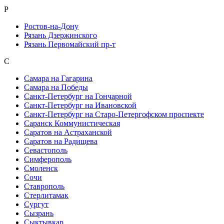
Р
Ростов-на-Дону
Рязань Дзержинского
Рязань Первомайский пр-т
С
Самара на Гагарина
Самара на Победы
Санкт-Петербург на Гончарной
Санкт-Петербург на Ивановской
Санкт-Петербург на Старо-Петергофском проспекте
Саранск Коммунистическая
Саратов на Астраханской
Саратов на Радищева
Севастополь
Симферополь
Смоленск
Сочи
Ставрополь
Стерлитамак
Сургут
Сызрань
Сыктывкар