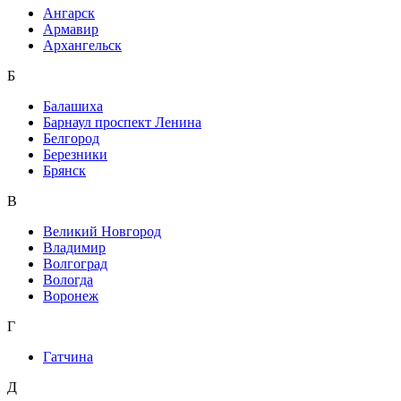
Ангарск
Армавир
Архангельск
Б
Балашиха
Барнаул проспект Ленина
Белгород
Березники
Брянск
В
Великий Новгород
Владимир
Волгоград
Вологда
Воронеж
Г
Гатчина
Д