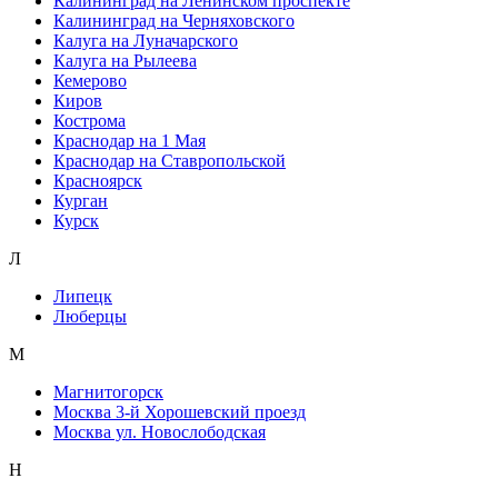
Калининград на Ленинском проспекте
Калининград на Черняховского
Калуга на Луначарского
Калуга на Рылеева
Кемерово
Киров
Кострома
Краснодар на 1 Мая
Краснодар на Ставропольской
Красноярск
Курган
Курск
Л
Липецк
Люберцы
М
Магнитогорск
Москва 3-й Хорошевский проезд
Москва ул. Новослободская
Н