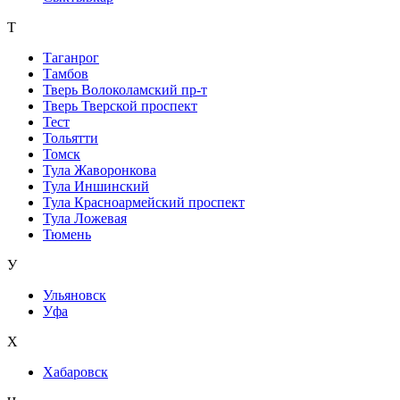
Т
Таганрог
Тамбов
Тверь Волоколамский пр-т
Тверь Тверской проспект
Тест
Тольятти
Томск
Тула Жаворонкова
Тула Иншинский
Тула Красноармейский проспект
Тула Ложевая
Тюмень
У
Ульяновск
Уфа
Х
Хабаровск