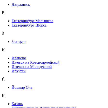
Дзержинск
Е
Екатеринбург Малышева
Екатеринбург Щорса
З
Златоуст
И
Иваново
Ижевск на Красноармейской
Ижевск на Молодежной
Иркутск
Й
Йошкар Ола
К
Казань