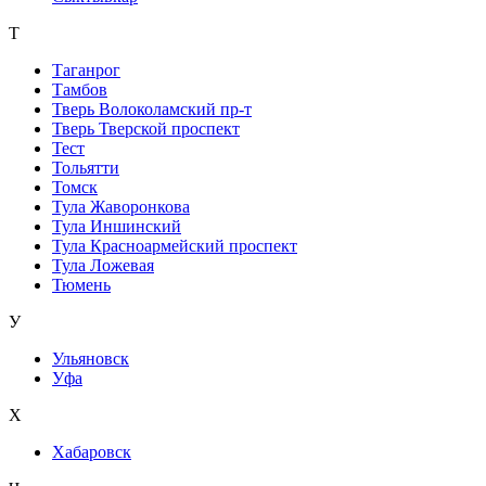
Т
Таганрог
Тамбов
Тверь Волоколамский пр-т
Тверь Тверской проспект
Тест
Тольятти
Томск
Тула Жаворонкова
Тула Иншинский
Тула Красноармейский проспект
Тула Ложевая
Тюмень
У
Ульяновск
Уфа
Х
Хабаровск