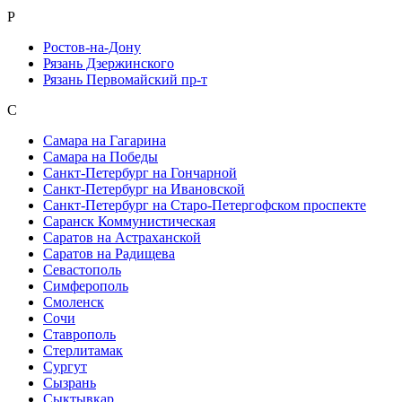
Р
Ростов-на-Дону
Рязань Дзержинского
Рязань Первомайский пр-т
С
Самара на Гагарина
Самара на Победы
Санкт-Петербург на Гончарной
Санкт-Петербург на Ивановской
Санкт-Петербург на Старо-Петергофском проспекте
Саранск Коммунистическая
Саратов на Астраханской
Саратов на Радищева
Севастополь
Симферополь
Смоленск
Сочи
Ставрополь
Стерлитамак
Сургут
Сызрань
Сыктывкар