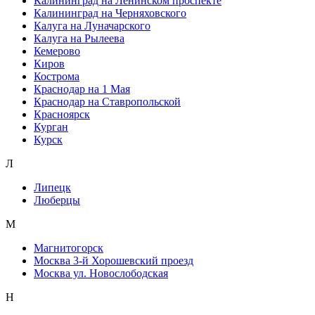
Калининград на Ленинском проспекте
Калининград на Черняховского
Калуга на Луначарского
Калуга на Рылеева
Кемерово
Киров
Кострома
Краснодар на 1 Мая
Краснодар на Ставропольской
Красноярск
Курган
Курск
Л
Липецк
Люберцы
М
Магнитогорск
Москва 3-й Хорошевский проезд
Москва ул. Новослободская
Н