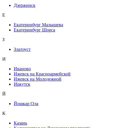
Дзержинск
Е
Екатеринбург Малышева
Екатеринбург Щорса
З
Златоуст
И
Иваново
Ижевск на Красноармейской
Ижевск на Молодежной
Иркутск
Й
Йошкар Ола
К
Казань