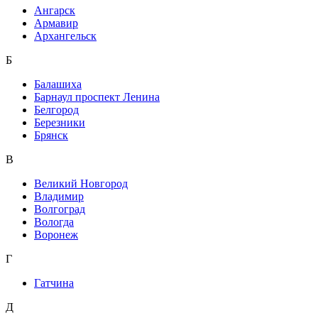
Ангарск
Армавир
Архангельск
Б
Балашиха
Барнаул проспект Ленина
Белгород
Березники
Брянск
В
Великий Новгород
Владимир
Волгоград
Вологда
Воронеж
Г
Гатчина
Д