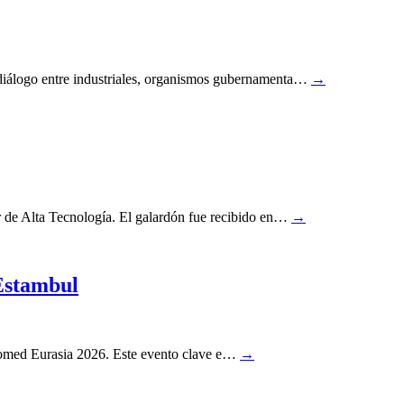
l diálogo entre industriales, organismos gubernamenta…
→
r de Alta Tecnología. El galardón fue recibido en…
→
 Estambul
xpomed Eurasia 2026. Este evento clave e…
→