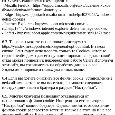
co=GENIE.Platform%3DDesktop&hl=ru
- Mozilla Firefox - https://support.mozilla.org/ru/kb/udalenie-kukov-
dlya-udaleniya-informacii-kotoruyu-
- Edge - https://support.microsoft.com/ru-ru/help/4027947/windows-
delete-cookies
- Internet Explorer - https://support.microsoft.com/ru-
ru/help/17442/windows-internet-explorer-delete-manage-cookies
- Safari - https://support.apple.com/ru-ru/guide/safari/sfri11471/mac
6.3. Также вы можете использовать инструмент —
https://yandex.ru/support/metrika/general/opt-out.html. В таком
случае Сайт будет использовать только те Cookies, которые
строго необходимы для его функционирования, однако такой
отказ может привести к некорректной работе Сайта.Используя
этот сайт, вы соглашаетесь на обработку данных о вас
Яндексом в порядке и целях, указанных выше.
6.4 Если вы хотите очистить все файлы cookie, установленные
веб-сайтами, которые вы посетили, вы можете следовать
инструкциям вашего браузера в разделе "Настройки".
6.5. Многие браузеры позволяют отказываться от
использования файлов cookie. Инструкции есть в разделе
"Настройки" вашего браузере. Однако помните, отключение
файлов cookie распространяется не только на этот, но и на все
другие веб-сайты. Блокировка файлов cookie может оказать