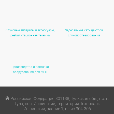
Слуховые аппараты и аксессуары,
Федеральная сеть центров
реабилитационная техника
слухопротезирования
Производство и поставки
оборудования для МГН
Российская Федерация 301138, Тульская обл., г.о. г.
Тула, пос. Иншинский, территория Технопарк
Иншинский, здание 1, офис 304-306