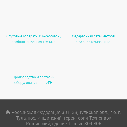
Слуховые аппараты и аксессуары,
Федеральная сеть центров
реабилитационная техника
слухопротезирования
Производство и поставки
оборудования для МГН
Российская Федерация 301138, Тульская обл., г.о. г.
Тула, пос. Иншинский, территория Технопарк
Иншинский, здание 1, офис 304-306