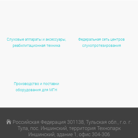
Слуховые аппараты и аксессуары,
Федеральная сеть центров
реабилитационная техника
слухопротезирования
Производство и поставки
оборудования для МГН
Российская Федерация 301138, Тульская обл., г.о. г.
Тула, пос. Иншинский, территория Технопарк
Иншинский, здание 1, офис 304-306