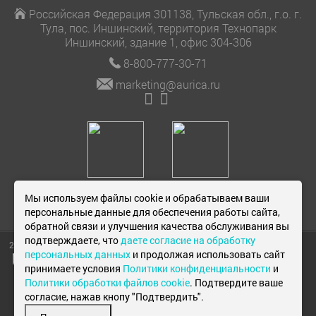
Российская Федерация 301138, Тульская обл., г.о. г.
Тула, пос. Иншинский, территория Технопарк
Иншинский, здание 1, офис 304-306
8-800-777-30-71
marketing@aurica.ru
Мы используем файлы cookie и обрабатываем ваши
персональные данные для обеспечения работы сайта,
обратной связи и улучшения качества обслуживания вы
подтверждаете, что
даете согласие на обработку
2026 © «Аурика»
Политика
персональных данных
и продолжая использовать сайт
конфиденциальности
принимаете условия
Политики конфиденциальности
и
Политика в отношении
Политики обработки файлов cookie
. Подтвердите ваше
обработки файлов
согласие, нажав кнопу "Подтвердить".
cookies
Политика в отношении