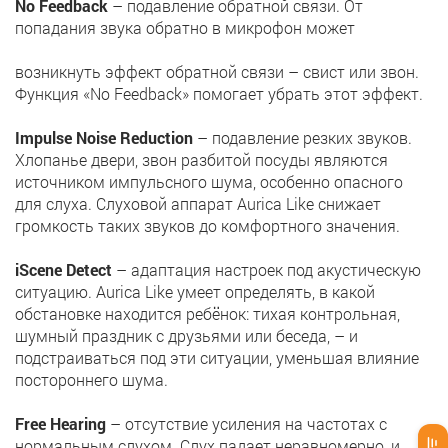
No Feedback
– подавление обратной связи. От
попадания звука обратно в микрофон может
возникнуть эффект обратной связи – свист или звон.
Функция «No Feedback» помогает убрать этот эффект.
Impulse Noise Reduction
– подавление резких звуков.
Хлопанье двери, звон разбитой посуды являются
источником импульсного шума, особенно опасного
для слуха. Слуховой аппарат Aurica Like снижает
громкость таких звуков до комфортного значения.
iScene Detect
– адаптация настроек под акустическую
ситуацию. Aurica Like умеет определять, в какой
обстановке находится ребёнок: тихая контрольная,
шумный праздник с друзьями или беседа, – и
подстраиваться под эти ситуации, уменьшая влияние
постороннего шума.
Free Hearing
– отсутствие усиления на частотах с
нормальным слухом. Слух падает неравномерно, и