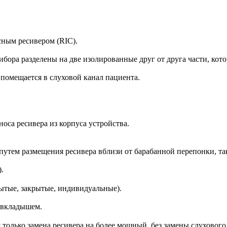
ным ресивером (RIC).
ибора разделены на две изолированные друг от друга части, ко
 помещается в слуховой канал пациента.
оса ресивера из корпуса устройства.
 путем размещения ресивера вблизи от барабанной перепонки, та
.
ытые, закрытые, индивидуальные).
 вкладышем.
 только замена ресивера на более мощный, без замены слухового