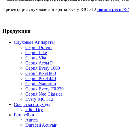
Презентация слуховые аппараты Every RIC 312
посмотреть >>
Продукция
Слуховые Аппараты
Серия Doremi
Серия Like
Серия Vita
Серия Атом P
Серия Every 1660
Серия Pixel 860
Серия Pixel 440
Cерия Nanotrim
Cерия Every TR220
Cерия Neo Classica
Every RIC 312
Средства по уходу
Ultra Dry
Батарейки
Aurica
Duracell Activair