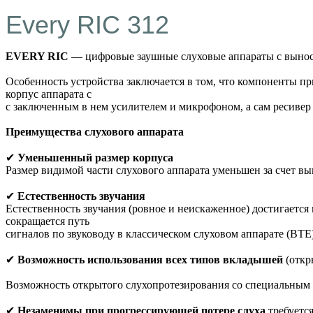
Every RIC 312
EVERY RIC
— цифровые заушные слуховые аппараты с вынос
Особенность устройства заключается в том, что компоненты пр
корпус аппарата с
с заключенным в нем усилителем и микрофоном, а сам ресивер
Преимущества слухового аппарата
✔
Уменьшенный размер корпуса
Размер видимой части слухового аппарата уменьшен за счет вын
✔
Естественность звучания
Естественность звучания (ровное и неискаженное) достигается
сокращается путь
сигналов по звуководу в классическом слуховом аппарате (BTE)
✔
Возможность использования всех типов вкладышей
(откр
Возможность открытого слухопротезирования со специальным
✔
Незаменимы при прогрессирующей потере слуха
требуется