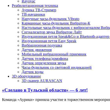
Rayovac
Реабилитационная техника
Аурика ТВ-Стример
ТВ-наушники
Наручные часы-будильник Vibrato
Карманные часы-будильник Вибратон-К
Настольные часы-будильник с вибросигналом Вибр
Сигнализатор звука Вибратон Лайт
Индукционная петля Speak&Go и Bluetooth-адаптер
Индукционная петля Easy Speak
Вибрационная подушка
Датчик движения
Мобильный вибрационный приемник
Датчик телефона/домофона
Датчик определения звука
Часы-будильник со световой индикацией
Датчик воды
3D оборудование
3D сканер AURASCAN
«Сделано в Тульской области» — 6 лет!
Команда «Аурики» приняла участие в торжественном мероприят