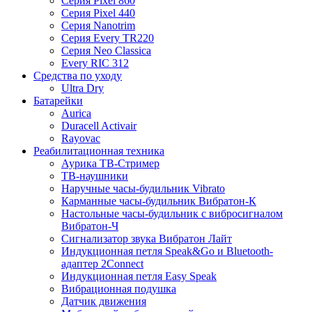
Серия Pixel 860
Серия Pixel 440
Cерия Nanotrim
Cерия Every TR220
Cерия Neo Classica
Every RIC 312
Средства по уходу
Ultra Dry
Батарейки
Aurica
Duracell Activair
Rayovac
Реабилитационная техника
Аурика ТВ-Стример
ТВ-наушники
Наручные часы-будильник Vibrato
Карманные часы-будильник Вибратон-К
Настольные часы-будильник с вибросигналом
Вибратон-Ч
Сигнализатор звука Вибратон Лайт
Индукционная петля Speak&Go и Bluetooth-
адаптер 2Connect
Индукционная петля Easy Speak
Вибрационная подушка
Датчик движения