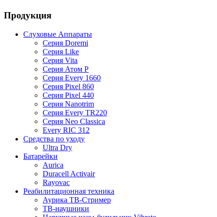
Продукция
Слуховые Аппараты
Серия Doremi
Серия Like
Серия Vita
Серия Атом P
Серия Every 1660
Серия Pixel 860
Серия Pixel 440
Cерия Nanotrim
Cерия Every TR220
Cерия Neo Classica
Every RIC 312
Средства по уходу
Ultra Dry
Батарейки
Aurica
Duracell Activair
Rayovac
Реабилитационная техника
Аурика ТВ-Стример
ТВ-наушники