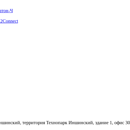
атон-Ч
 2Connect
с. Иншинский, территория Технопарк Иншинский, здание 1, офис 3