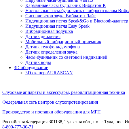
Наручные часы-будильник Vibrato
Карманные часы-будильник Вибратон-К
Настольные часы-будильник с вибросигналом Вибр
Сигнализатор звука Вибратон Лайт
Индукционная петля Speak&Go и Bluetooth-адаптер
Индукционная петля Easy Speak
Вибрационная подушка
Датчик движения
Мобильный вибрационный приемник
Датчик телефона/домофона
Датчик определения звука
Часы-будильник со световой индикацией
Датчик воды
3D оборудование
3D сканер AURASCAN
Слуховые аппараты и аксессуары, реабилитационная техника
Федеральная сеть центров слухопротезирования
Производство и поставки оборудования для МГН
Российская Федерация 301138, Тульская обл., г.о. г. Тула, по
8-800-777-30-71